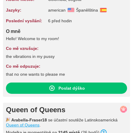
Jazyky:
american
Španělština
Poslední vysílání:
6 před hodin
O mně
Hello! Welcome to my room!
Co mě vzrušuje:
the vibrations in my pussy
Co mě odpuzuje:
that no one wants to please me
Poslat dýško
Queen of Queens
Arabella-Fraser18
se účastní soutěže Latinskoamerická
Queen of Queens
.
Modelka je momentálně na
2145 místě
(26 bodů).