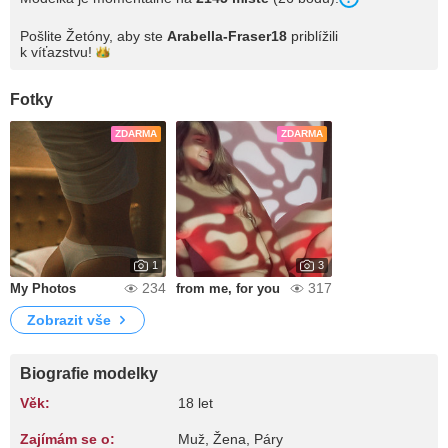
Pošlite Žetóny, aby ste
Arabella-Fraser18
priblížili
k
víťazstvu!
Fotky
ZDARMA
ZDARMA
1
3
234
317
My Photos
from me, for you
Zobrazit vše
Biografie modelky
Věk:
18 let
Zajímám se o:
Muž, Žena, Páry