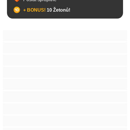
+ BONUS!
10 Žetonů!
Anál
Arabky
Asijská
Babičky
Baculky
BBW
Blond vlasy
Bondáž