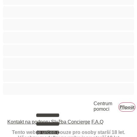
Velká prsa
Velké zadky
Vysokoškolačky
Zralé ženy
Zrzka
Čokoládové holky
Školačky 18+
Centrum
Připojit
pomoci
Kontakt na podporu
Služba Concierge
F.A.Q
Tento web je určen pouze pro osoby starší 18 let.