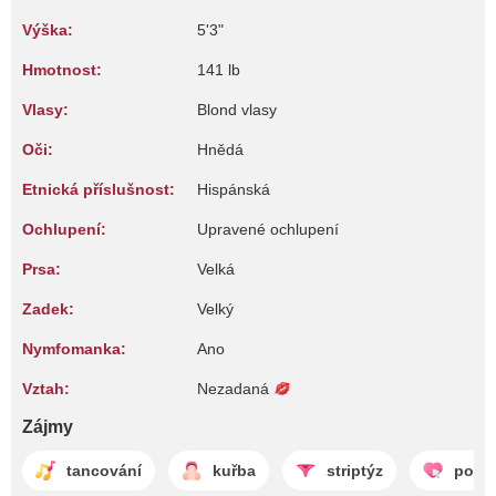
Výška:
5'3"
Hmotnost:
141 lb
Vlasy:
Blond vlasy
Oči:
Hnědá
Etnická příslušnost:
Hispánská
Ochlupení:
Upravené ochlupení
Prsa:
Velká
Zadek:
Velký
Nymfomanka:
Ano
Vztah:
Nezadaná
Zájmy
tancování
kuřba
striptýz
potěš