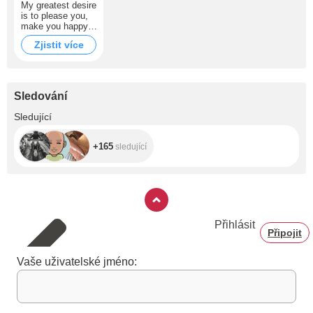
My greatest desire
is to please you,
make you happy,
and have a
Zjistit více
delicious orgasm.
Sledování
+165
Sledující
+165
sledující
Přihlásit
Připojit
Vaše uživatelské jméno: