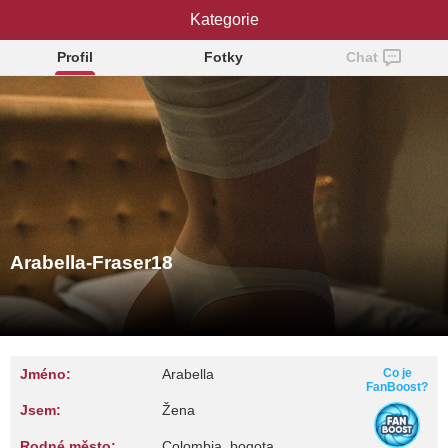
Arabella-Fraser18
Kategorie
Profil
Fotky
Chat
Arabella-Fraser18
Jméno:
Arabella
Co je
FanBoost?
Jsem:
Žena
Rodné město:
Colombia, bogota