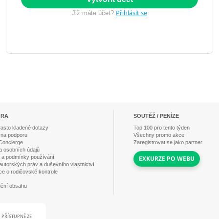
Přihlásit se
Již máte účet?
ORA
SOUTĚŽ / PENÍZE
asto kladené dotazy
Top
100
pro tento týden
 na podporu
Všechny promo akce
Concierge
Zaregistrovat se jako partner
 osobních údajů
a a podmínky používání
EXKURZE PO WEBU
 autorských práv a duševního vlastnictví
ce o rodičovské kontrole
ění obsahu
PŘÍSTUPNÉ ZE