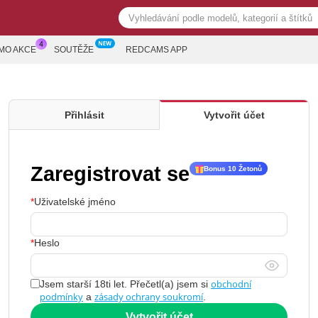
MO AKCE
SOUTĚŽE
REDCAMS APP
Přihlásit
Vytvořit účet
Zaregistrovat se
Bonus 10 Žetonů
Uživatelské jméno
Heslo
obchodní
Jsem starší 18ti let. Přečetl(a) jsem si
podmínky
zásady ochrany soukromí
a
.
Vytvořit účet