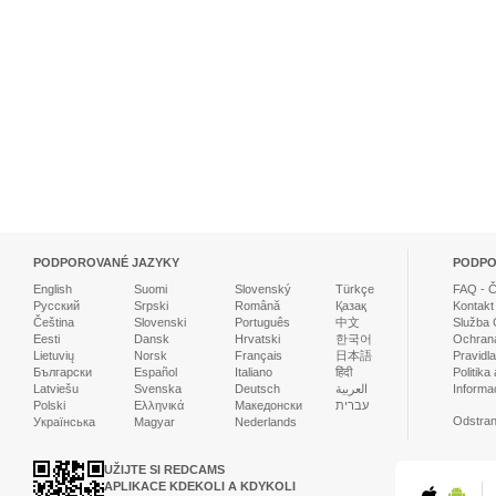
PODPOROVANÉ JAZYKY
PODP
English
Suomi
Slovenský
Türkçe
FAQ - Č
Русский
Srpski
Română
Қазақ
Kontakt
Čeština
Slovenski
Português
中文
Služba 
Eesti
Dansk
Hrvatski
한국어
Ochrana
Lietuvių
Norsk
Français
日本語
Pravidl
Български
Español
Italiano
हिंदी
Politika
Latviešu
Svenska
Deutsch
العربية
Informa
Polski
Ελληνικά
Македонски
עברית
Odstran
Українська
Magyar
Nederlands
UŽIJTE SI REDCAMS
APLIKACE KDEKOLI A KDYKOLI